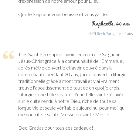
d'expression de notre amour pour Dieu.
Que le Seigneur vous bénisse et vous garde.
Raphaelle
, 46 ans
de St Roch Paris,
il y a 4 ans
Très Saint Père, après avoir rencontré le Seigneur
Jésus-Christ grâce à la communauté de l'Emmanuel,
après m'être convertie et avoir oeuvré dans la
communauté pendant 20 ans, j'ai découvert la liturgie
traditionnelle grâce à mont travail et y ai vraiment
trouvé l'aboutissement de tout ce en quoi je crois.
Liturgie d'une telle beauté, d'une telle sainteté, axée
sur le culte rendu à notre Dieu, riche de toute sa
longue vie et seule véritable aujourd'hui pour moi, qui
me nourrit de sainte Messe en sainte Messe.
Deo Gratias pour tous ces cadeaux !