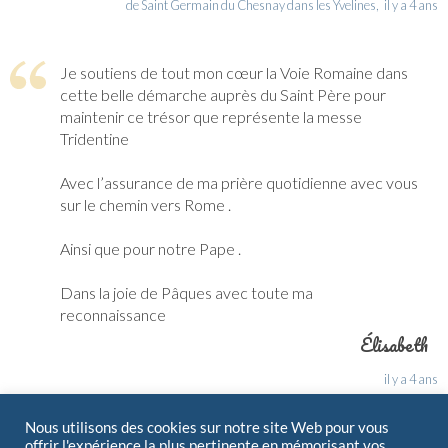
de Saint Germain du Chesnay dans les Yvelines,
il y a 4 ans
Je soutiens de tout mon cœur la Voie Romaine dans
cette belle démarche auprès du Saint Père pour
maintenir ce trésor que représente la messe
Tridentine
Avec l’assurance de ma prière quotidienne avec vous
sur le chemin vers Rome .
Ainsi que pour notre Pape .
Dans la joie de Pâques avec toute ma
reconnaissance
Élisabeth
il y a 4 ans
Nous utilisons des cookies sur notre site Web pour vous
Je suis chargé par Soeur Coiffet, aînée de l'abbé
offrir l'expérience la plus pertinente en mémorisant vos