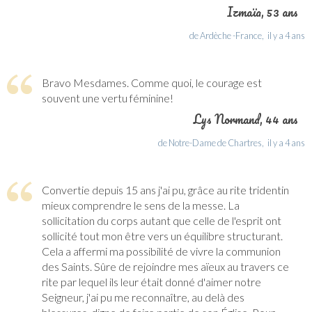
Izmaïa
, 53 ans
de Ardèche -France,
il y a 4 ans
Bravo Mesdames. Comme quoi, le courage est
souvent une vertu féminine!
Lys Normand
, 44 ans
de Notre-Dame de Chartres,
il y a 4 ans
Convertie depuis 15 ans j'ai pu, grâce au rite tridentin
mieux comprendre le sens de la messe. La
sollicitation du corps autant que celle de l'esprit ont
sollicité tout mon être vers un équilibre structurant.
Cela a affermi ma possibilité de vivre la communion
des Saints. Sûre de rejoindre mes aïeux au travers ce
rite par lequel ils leur était donné d'aimer notre
Seigneur, j'ai pu me reconnaître, au delà des