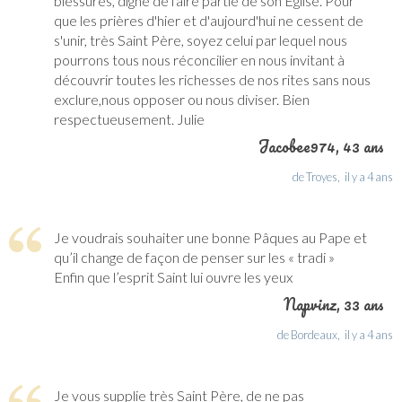
blessures, digne de faire partie de son Église. Pour
que les prières d'hier et d'aujourd'hui ne cessent de
s'unir, très Saint Père, soyez celui par lequel nous
pourrons tous nous réconcilier en nous invitant à
découvrir toutes les richesses de nos rites sans nous
exclure,nous opposer ou nous diviser. Bien
respectueusement. Julie
Jacobee974
, 43 ans
de Troyes,
il y a 4 ans
Je voudrais souhaiter une bonne Pâques au Pape et
qu’il change de façon de penser sur les « tradi »
Enfin que l’esprit Saint lui ouvre les yeux
Napvinz
, 33 ans
de Bordeaux,
il y a 4 ans
Je vous supplie très Saint Père, de ne pas