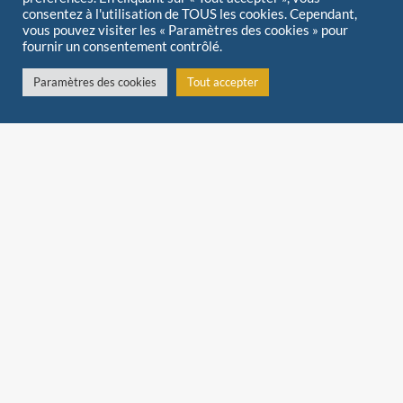
consentez à l'utilisation de TOUS les cookies. Cependant,
vous pouvez visiter les « Paramètres des cookies » pour
fournir un consentement contrôlé.
National Catholic Register
Il y a 5 ans
March to Be Held Between Paris and Rome to Beg
Paramètres des cookies
Tout accepter
Pope Francis: Save the Traditional Latin Mass
Revue de presse
Aleteia
Il y a 5 ans
Traditionis custodes : « Toute une génération va