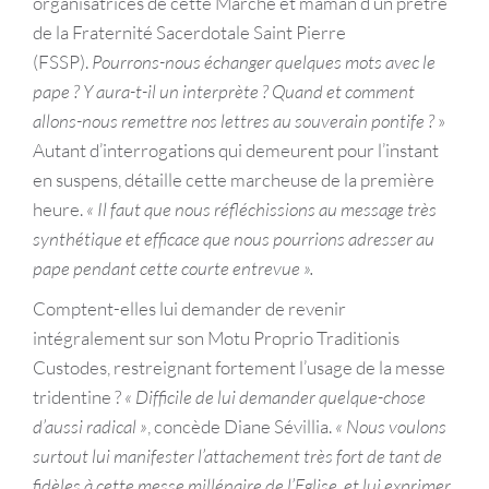
organisatrices de cette Marche et maman d’un prêtre
de la Fraternité Sacerdotale Saint Pierre
(FSSP).
Pourrons-nous échanger quelques mots avec le
pape ? Y aura-t-il un interprète ? Quand et comment
allons-nous remettre nos lettres au souverain pontife ?
»
Autant d’interrogations qui demeurent pour l’instant
en suspens, détaille cette marcheuse de la première
heure.
« Il faut que nous réfléchissions au message très
synthétique et efficace que nous pourrions adresser au
pape pendant cette courte entrevue ».
Comptent-elles lui demander de revenir
intégralement sur son Motu Proprio Traditionis
Custodes, restreignant fortement l’usage de la messe
tridentine ?
« Difficile de lui demander quelque-chose
d’aussi radical »
, concède Diane Sévillia.
« Nous voulons
surtout lui manifester l’attachement très fort de tant de
fidèles à cette messe millénaire de l’Eglise, et lui exprimer