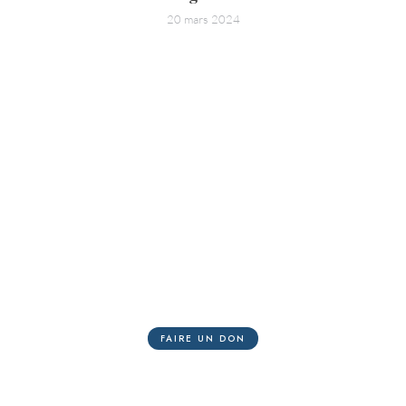
20 mars 2024
Nous avons besoin de votre
soutien
La Voie romaine nécessite une logistique de grande
ampleur qui engendre des coûts financiers importants.
FAIRE UN DON