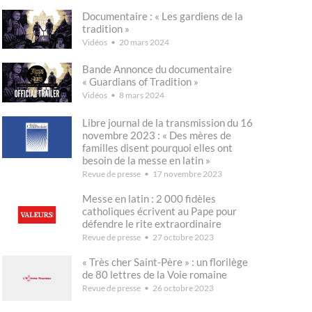
Documentaire : « Les gardiens de la
tradition »
Vidéos
20 mars 2024
Bande Annonce du documentaire
« Guardians of Tradition »
Vidéos
8 mars 2024
Libre journal de la transmission du 16
novembre 2023 : « Des mères de
familles disent pourquoi elles ont
besoin de la messe en latin »
Revue de presse
17 novembre 2023
Messe en latin : 2 000 fidèles
catholiques écrivent au Pape pour
défendre le rite extraordinaire
Revue de presse
27 octobre 2023
« Très cher Saint-Père » : un florilège
de 80 lettres de la Voie romaine
Revue de presse
26 octobre 2023