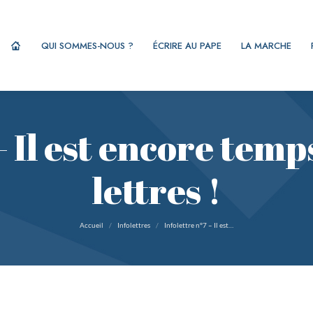
QUI SOMMES-NOUS ?
ÉCRIRE AU PAPE
LA MARCHE
– Il est encore tem
lettres !
Vous êtes ici :
Accueil
Infolettres
Infolettre n°7 – Il est…