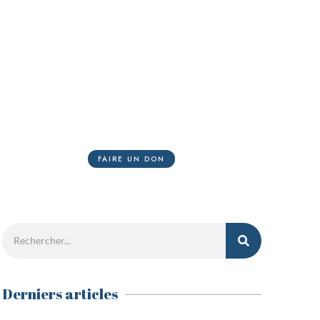
Nous avons besoin de votre
soutien
La Voie romaine nécessite une logistique de grande
ampleur qui engendre des coûts financiers
importants.
FAIRE UN DON
Derniers articles