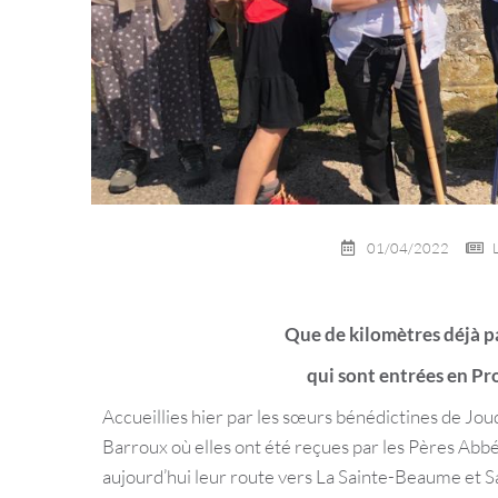
01/04/2022
Que de kilomètres déjà 
qui sont entrées en Pro
Accueillies hier par les sœurs bénédictines de Jou
Barroux où elles ont été reçues par les Pères Ab
aujourd’hui leur route vers La Sainte-Beaume et 